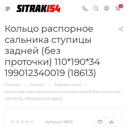
0
Кольцо распорное
сальника ступицы
задней (без
проточки) 110*190*34
199012340019 (18613)
—
—
—
Главная
Каталог
Ходовая часть
Кольцо распорное сальника ступицы задней (без проточки)
110*190*34 199012340019 (18613)
Артикул:
18613